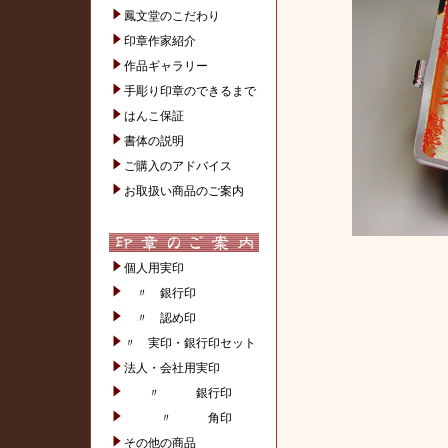
鳳文堂のこだわり
印章作家紹介
作品ギャラリー
手彫り印章のできるまで
はんこ保証
書体の説明
ご購入のアドバイス
お取扱い商品のご案内
個人用実印
〃 銀行印
〃 認め印
〃 実印・銀行印セット
法人・会社用実印
〃 銀行印
〃 角印
その他の商品